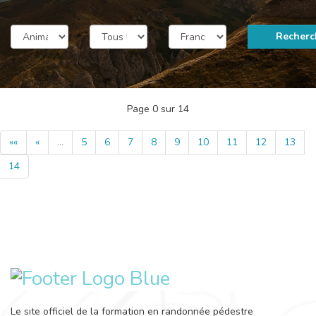
Recherc
Page 0 sur 14
««
«
…
5
6
7
8
9
10
11
12
13
14
Le site officiel de la formation en randonnée pédestre