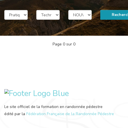
Recherc
Page 0 sur 0
Le site officiel de la formation en randonnée pédestre
édité par la
Fédération Française de la Randonnée Pédestre