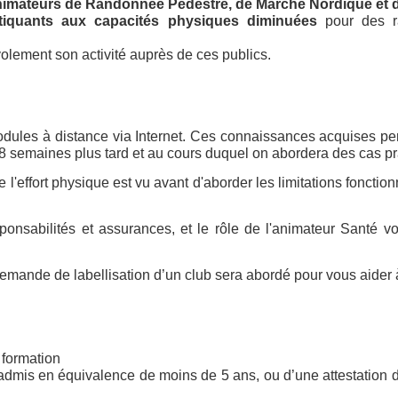
animateurs de Randonnée Pédestre, de Marche Nordique et d
atiquants aux capacités physiques diminuées
pour des ra
lement son activité auprès de ces publics.
ules à distance via Internet. Ces connaissances acquises perm
8 semaines plus tard et au cours duquel on abordera des cas pr
ffort physique est vu avant d'aborder les limitations fonctionne
onsabilités et assurances, et le rôle de l'animateur Santé vo
emande de labellisation d’un club sera abordé pour vous aider à d
 formation
dmis en équivalence de moins de 5 ans, ou d’une attestation
d