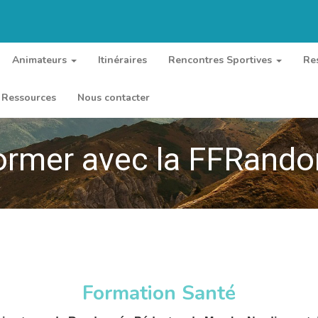
Animateurs
Itinéraires
Rencontres Sportives
Re
Ressources
Nous contacter
ormer avec la FFRand
Formation Santé