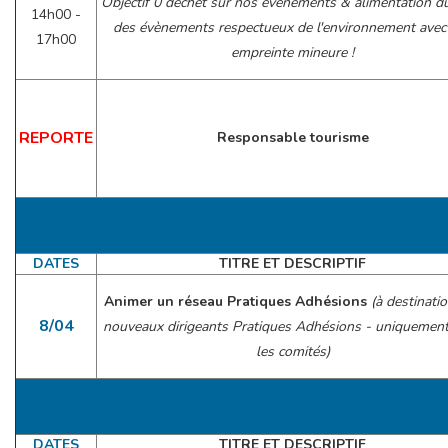
Objectif 0 déchet sur nos évènements & alimentation du
14h00 -
des évènements respectueux de l'environnement avec
17h00
empreinte mineure !
REPORTE
Responsable tourisme
DATES
TITRE ET DESCRIPTIF
Animer un réseau Pratiques Adhésions
(à destinati
8/04
nouveaux dirigeants Pratiques Adhésions - uniquemen
les comités)
DATES
TITRE ET DESCRIPTIF