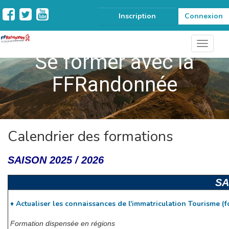
Inscription
Connexion
Se former avec la
FFRandonnée
Calendrier des formations
SAISON 2025 / 2026
SA
Actualiser les connaissances de l'immatriculation Tourisme (
♦
Formation dispensée en régions