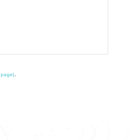
connexion envoyé lors du mailing comité fin août
sponsable : Louis NEHER - Service DCPA
a page)
.