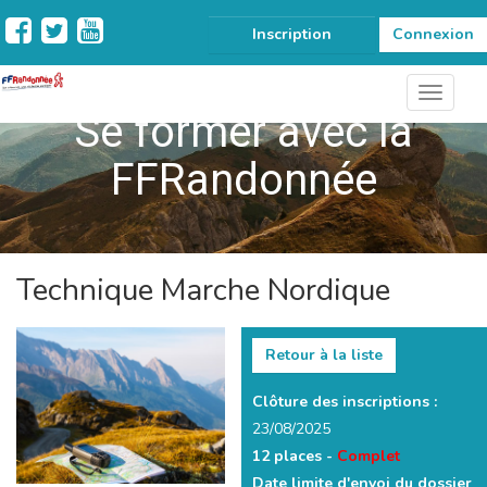
Inscription
Connexion
Se former avec la
FFRandonnée
Technique Marche Nordique
Retour à la liste
Clôture des inscriptions :
23/08/2025
12 places -
Complet
Date limite d'envoi du dossier