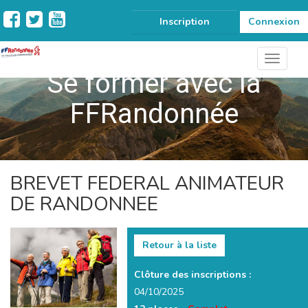
Inscription
Connexion
Se former avec la
FFRandonnée
BREVET FEDERAL ANIMATEUR
DE RANDONNEE
Retour à la liste
Clôture des inscriptions :
04/10/2025