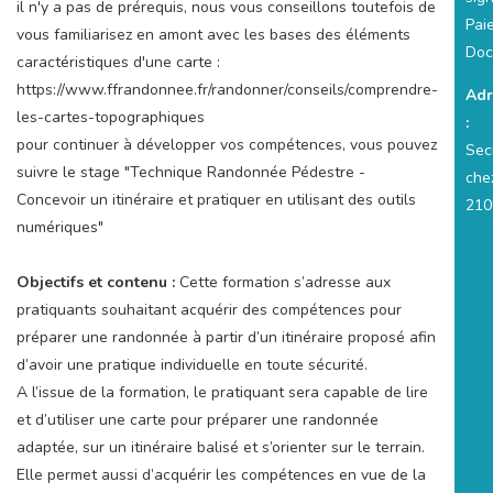
il n'y a pas de prérequis, nous vous conseillons toutefois de
Pai
vous familiarisez en amont avec les bases des éléments
Doc
caractéristiques d'une carte :
https://www.ffrandonnee.fr/randonner/conseils/comprendre-
Adr
les-cartes-topographiques
:
pour continuer à développer vos compétences, vous pouvez
Sec
suivre le stage "Technique Randonnée Pédestre -
che
Concevoir un itinéraire et pratiquer en utilisant des outils
210
numériques"
Objectifs et contenu :
Cette formation s’adresse aux
pratiquants souhaitant acquérir des compétences pour
préparer une randonnée à partir d’un itinéraire proposé afin
d’avoir une pratique individuelle en toute sécurité.
A l’issue de la formation, le pratiquant sera capable de lire
et d’utiliser une carte pour préparer une randonnée
adaptée, sur un itinéraire balisé et s’orienter sur le terrain.
Elle permet aussi d’acquérir les compétences en vue de la