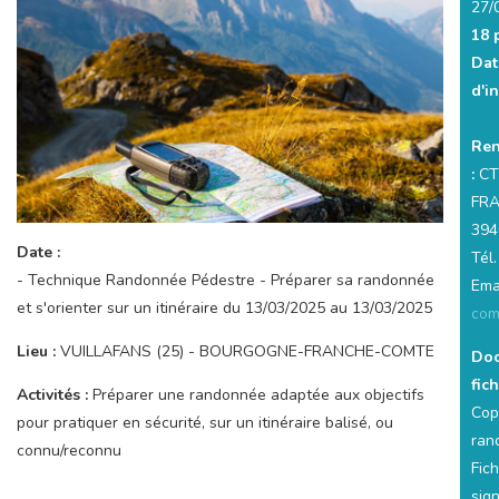
27/
18 
Dat
d'i
Ren
:
CT
FR
394
Date :
Tél
- Technique Randonnée Pédestre - Préparer sa randonnée
Ema
et s'orienter sur un itinéraire du 13/03/2025 au 13/03/2025
com
Lieu :
VUILLAFANS (25) - BOURGOGNE-FRANCHE-COMTE
Doc
fich
Activités :
Préparer une randonnée adaptée aux objectifs
Cop
pour pratiquer en sécurité, sur un itinéraire balisé, ou
ran
connu/reconnu
Fic
sig