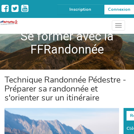
Inscription
Connexion
Se former avec la
FFRandonnée
Technique Randonnée Pédestre -
Préparer sa randonnée et
s'orienter sur un itinéraire
Re
Clô