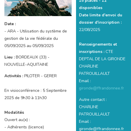
15 places -
12
disponibles
Date limite d'envoi du
dossier d'inscription :
Date :
22/08/2025
- ARA - Utilisation du système de
gestion de la vie fédérale du
Renseignements et
05/09/2025 au 05/09/2025
inscriptions :
CTE
Lieu :
BORDEAUX (33) -
DEPTAL DE LA GIRONDE
NOUVELLE-AQUITAINE
CHARLINE
PATROUILLAULT
Activités :
PILOTER - GERER
Email :
gironde@ffrandonnee.fr
En visioconférence : 5 Septembre
2025 de 9h30 à 11h30
Autre contact :
CHARLINE
Modalités
PATROUILLAULT
Ouvert au(x) :
Email :
- Adhérents (licence)
gironde@ffrandonnee.fr