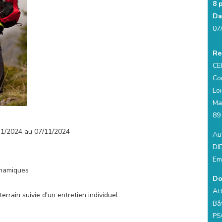
8 
Da
07
Re
CE
Co
Loi
Ma
89
11/2024 au 07/11/2024
Aut
DI
Em
ynamiques
Do
At
errain suivie d'un entretien individuel
Bâ
PS