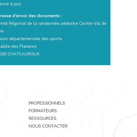
ence à jour.
resse d'envoi des documents :
mité Régional de la randonnée pédestre Centre-Val de
re
ison départementale des sports
 allée des Platanes
000 CHATEAUROUX
PROFESSIONNELS
FORMATEURS
RESSOURCES
NOUS CONTACTER