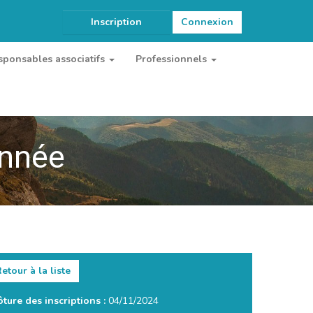
Inscription
Connexion
sponsables associatifs
Professionnels
onnée
etour à la liste
ôture des inscriptions :
04/11/2024