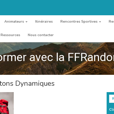
Animateurs
Itinéraires
Rencontres Sportives
Re
Ressources
Nous contacter
ormer avec la FFRand
atons Dynamiques
R
Cl