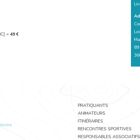
Lic
Ad
Co
Loi
NC] =
49 €
Ma
89
36
PRATIQUANTS
ANIMATEURS
ITINÉRAIRES
destre
RENCONTRES SPORTIVES
RESPONSABLES ASSOCIATIFS