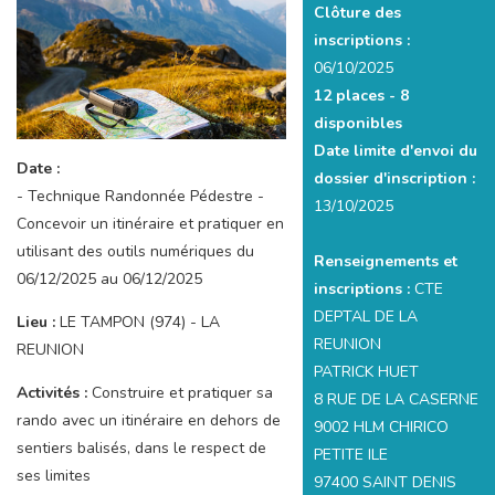
Clôture des
inscriptions :
06/10/2025
12 places -
8
disponibles
Date limite d'envoi du
Date :
dossier d'inscription :
- Technique Randonnée Pédestre -
13/10/2025
Concevoir un itinéraire et pratiquer en
utilisant des outils numériques du
Renseignements et
06/12/2025 au 06/12/2025
inscriptions :
CTE
DEPTAL DE LA
Lieu :
LE TAMPON (974) - LA
REUNION
REUNION
PATRICK HUET
Activités :
Construire et pratiquer sa
8 RUE DE LA CASERNE
rando avec un itinéraire en dehors de
9002 HLM CHIRICO
sentiers balisés, dans le respect de
PETITE ILE
ses limites
97400 SAINT DENIS