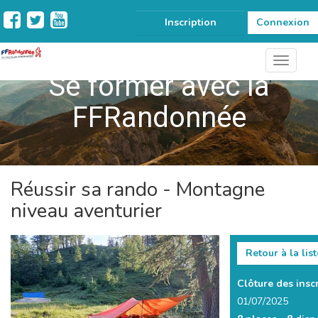
Inscription
Connexion
Se former avec la
FFRandonnée
Réussir sa rando - Montagne
niveau aventurier
Retour à la list
Clôture des inscr
01/07/2025