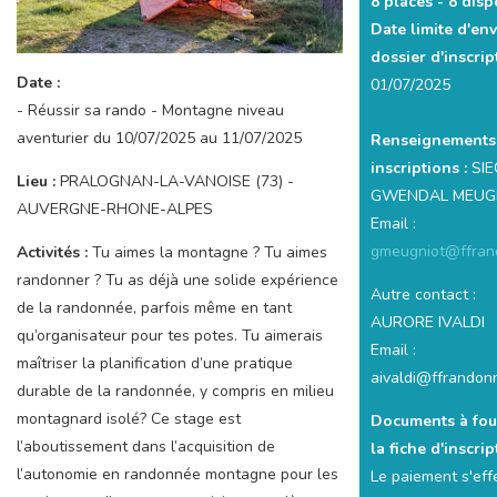
8 places -
8 disp
Date limite d'en
dossier d'inscrip
Date :
01/07/2025
- Réussir sa rando - Montagne niveau
aventurier du 10/07/2025 au 11/07/2025
Renseignements
inscriptions :
SIE
Lieu :
PRALOGNAN-LA-VANOISE (73) -
GWENDAL MEUG
AUVERGNE-RHONE-ALPES
Email :
gmeugniot@ffran
Activités :
Tu aimes la montagne ? Tu aimes
randonner ? Tu as déjà une solide expérience
Autre contact :
de la randonnée, parfois même en tant
AURORE IVALDI
qu’organisateur pour tes potes. Tu aimerais
Email :
maîtriser la planification d’une pratique
aivaldi@ffrandonn
durable de la randonnée, y compris en milieu
montagnard isolé? Ce stage est
Documents à fou
l’aboutissement dans l’acquisition de
la fiche d'inscrip
l’autonomie en randonnée montagne pour les
Le paiement s'eff