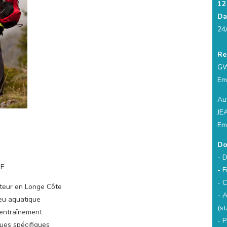
12
Da
24
Re
GW
Em
Aut
JE
Em
Do
- 
RE
- F
- C
iteur en Longe Côte
- 
ieu aquatique
(st
l’entraînement
- 
ues spécifiques