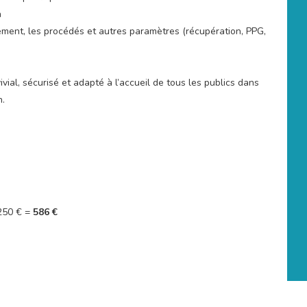
n
ement, les procédés et autres paramètres (récupération, PPG,
ial, sécurisé et adapté à l’accueil de tous les publics dans
n.
 250 € =
586 €