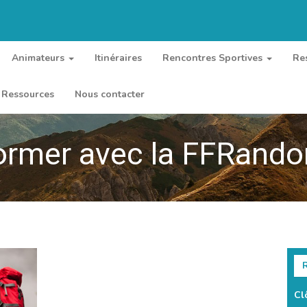
Animateurs
Itinéraires
Rencontres Sportives
Re
Ressources
Nous contacter
ormer avec la FFRand
R
Cl