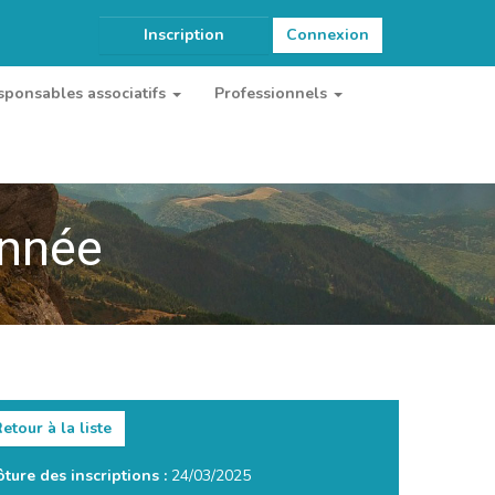
Inscription
Connexion
sponsables associatifs
Professionnels
onnée
etour à la liste
ôture des inscriptions :
24/03/2025