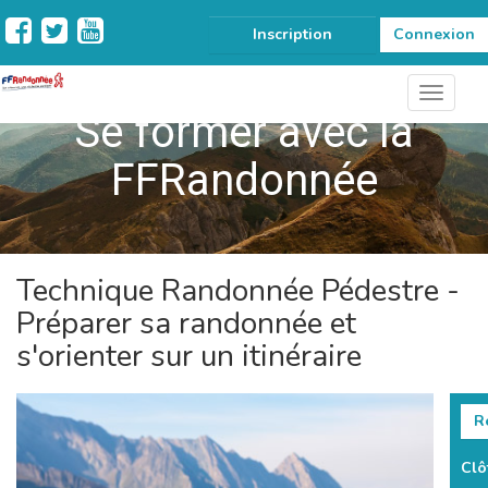
Inscription
Connexion
Se former avec la
FFRandonnée
Technique Randonnée Pédestre -
Préparer sa randonnée et
s'orienter sur un itinéraire
Re
Clô