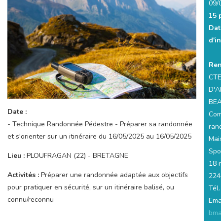
09/
15 
Dat
d'i
Ren
CTE
D'
BEA
Date :
Com
- Technique Randonnée Pédestre - Préparer sa randonnée
ran
et s'orienter sur un itinéraire du 16/05/2025 au 16/05/2025
Mai
Spo
Lieu :
PLOUFRAGAN (22) - BRETAGNE
18 
Activités :
Préparer une randonnée adaptée aux objectifs
224
pour pratiquer en sécurité, sur un itinéraire balisé, ou
Tél
connu/reconnu
Emai
bma