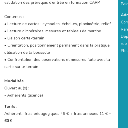
validation des prérequis d’entrée en formation CARP.
Pai
Adr
Contenus :
Com
• Lecture de cartes : symboles, échelles, planimétrie, relief
Ran
• Lecture d’itinéraires, mesures et tableau de marche
Dép
• Liaison carte-terrain
rue
• Orientation, positionnement permanent dans la pratique,
Plo
utilisation de la boussole
• Confrontation des observations et mesures faite avec la
carte sur le terrain
Modalités
Ouvert au(x) :
- Adhérents (licence)
Tarifs :
Adhérent : frais pédagogiques 49 € + frais annexes 11 € =
60 €