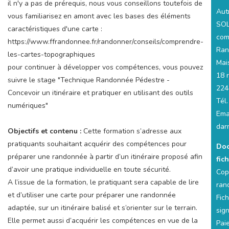
il n'y a pas de prérequis, nous vous conseillons toutefois de
Aut
vous familiarisez en amont avec les bases des éléments
SOL
caractéristiques d'une carte :
com
https://www.ffrandonnee.fr/randonner/conseils/comprendre-
Ran
les-cartes-topographiques
Mai
pour continuer à développer vos compétences, vous pouvez
18 
suivre le stage "Technique Randonnée Pédestre -
224
Concevoir un itinéraire et pratiquer en utilisant des outils
Tél
numériques"
Emai
dar
Objectifs et contenu :
Cette formation s’adresse aux
pratiquants souhaitant acquérir des compétences pour
Doc
préparer une randonnée à partir d’un itinéraire proposé afin
fich
d’avoir une pratique individuelle en toute sécurité.
Cop
A l’issue de la formation, le pratiquant sera capable de lire
ran
et d’utiliser une carte pour préparer une randonnée
Fic
adaptée, sur un itinéraire balisé et s’orienter sur le terrain.
sig
Elle permet aussi d’acquérir les compétences en vue de la
Pai