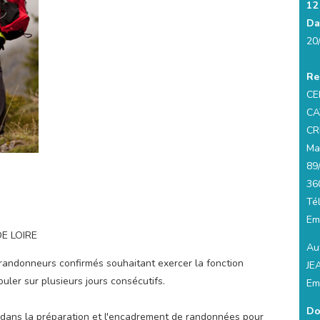
12
Da
20
Re
CE
CA
CR
Ma
89
36
Tél
Em
E LOIRE
Aut
randonneurs confirmés souhaitant exercer la fonction
JE
ler sur plusieurs jours consécutifs.
Em
Do
 dans la préparation et l'encadrement de randonnées pour