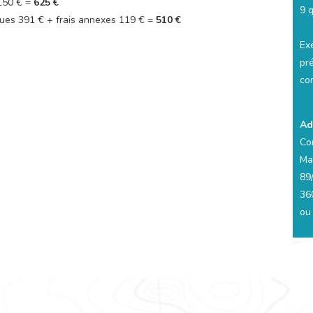
 150 € =
625 €
9 
ues 391 € + frais annexes 119 € =
510 €
Ex
pré
co
Ad
Co
Ma
89
36
ou