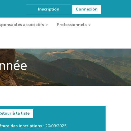
Inscription
Connexion
sponsables associatifs
Professionnels
onnée
etour à la liste
ôture des inscriptions :
20/09/2025