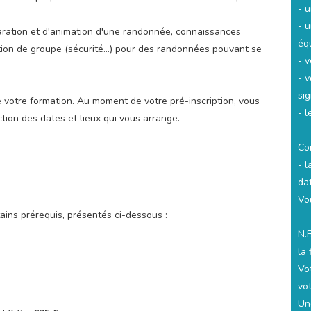
- u
- 
aration et d'animation d'une randonnée, connaissances
éq
gestion de groupe (sécurité...) pour des randonnées pouvant se
- v
- v
si
votre formation. Au moment de votre pré-inscription, vous
- 
tion des dates et lieux qui vous arrange.
Co
- 
da
Vo
tains prérequis, présentés ci-dessous :
N.B
la 
Vot
vo
Un