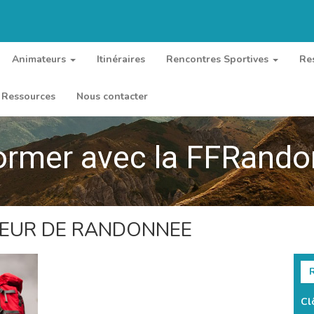
Animateurs
Itinéraires
Rencontres Sportives
Re
Ressources
Nous contacter
ormer avec la FFRand
TEUR DE RANDONNEE
R
Cl