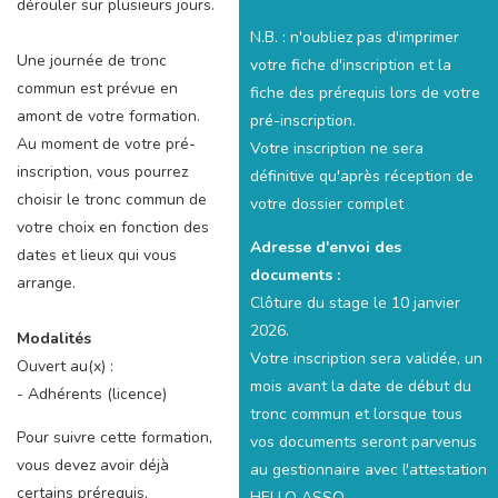
dérouler sur plusieurs jours.
N.B. : n'oubliez pas d'imprimer
Une journée de tronc
votre fiche d'inscription et la
commun est prévue en
fiche des prérequis lors de votre
amont de votre formation.
pré-inscription.
Au moment de votre pré-
Votre inscription ne sera
inscription, vous pourrez
définitive qu'après réception de
choisir le tronc commun de
votre dossier complet
votre choix en fonction des
Adresse d'envoi des
dates et lieux qui vous
documents :
arrange.
Clôture du stage le 10 janvier
2026.
Modalités
Votre inscription sera validée, un
Ouvert au(x) :
mois avant la date de début du
- Adhérents (licence)
tronc commun et lorsque tous
Pour suivre cette formation,
vos documents seront parvenus
vous devez avoir déjà
au gestionnaire avec l'attestation
certains prérequis,
HELLO ASSO.