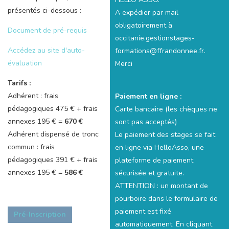
présentés ci-dessous :
A expédier par mail
obligatoirement à
Document de pré-requis
occitanie.gestionstages-
Accédez au site d'auto-
formations@ffrandonnee.fr.
évaluation
Merci
Tarifs :
Adhérent : frais
Paiement en ligne :
pédagogiques 475 € + frais
Carte bancaire (les chèques ne
annexes 195 € =
670 €
sont pas acceptés)
Adhérent dispensé de tronc
Le paiement des stages se fait
commun : frais
en ligne via HelloAsso, une
pédagogiques 391 € + frais
plateforme de paiement
annexes 195 € =
586 €
sécurisée et gratuite.
ATTENTION : un montant de
pourboire dans le formulaire de
paiement est fixé
Pré-Inscription
automatiquement. En cliquant