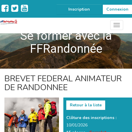
Inscription
Connexion
Se former avec la
FFRandonnée
BREVET FEDERAL ANIMATEUR
DE RANDONNEE
Retour à la liste
Clôture des inscriptions :
10/01/2026