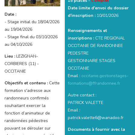
15 places -
Complet
Date limite d'envoi du dossier
Date :
d'inscription :
10/01/2026
- Stage initial du 18/04/2026
au 19/04/2026
Renseignements et
- Stage final du 03/10/2026
inscriptions :
CTE REGIONAL
au 04/10/2026
OCCITANIE DE RANDONNEE
PEDESTRE
Lieu :
LEZIGNAN-
GESTIONNAIRE STAGES
CORBIERES (11) -
OCCITANIE
OCCITANIE
Email :
occitanie.gestionstages-
Objectifs et contenu :
Cette
formations@ffrandonnee.fr
formation s'adresse aux
Autre contact :
randonneurs confirmés
PATRICK VALETTE
souhaitant exercer la
Email :
fonction d’animateur de
patrick.valette6@wanadoo.fr
randonnées pédestres
pouvant se dérouler sur
Documents à fournir avec la