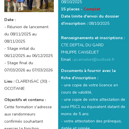
08/10/2025
15 places -
Complet
Date limite d'envoi du dossier
Date :
d'inscription :
08/10/2025
- Réunion de lancement
du 08/11/2025 au
Renseignements et inscriptions :
08/11/2025
CTE DEPTAL DU GARD
- Stage initial du
PHILIPPE CANSELIET
06/12/2025 au 06/12/2025
Email :
pcanseliet@outlook.fr
- Stage final du
07/03/2026 au 07/03/2026
Documents à fournir avec la
fiche d'inscription :
Lieu :
CLARENSAC (30) -
- une copie de votre licence en
OCCITANIE
cours de validité,
- une copie de votre attestation de
Objectifs et contenu :
suivi PSC1 ou équivalent datant de
Cette formation s'adresse
moins de 5 ans
aux randonneurs
- votre attestation des prérequis,
confirmés souhaitant
datée et signée
exercer la fonction