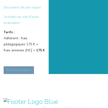
Document de pré-requis
Accédez au site d'auto-
évaluation
Tarifs :
Adhérent : frais
pédagogiques 175 € +
frais annexes [NC] =
175 €
Pré-Inscription