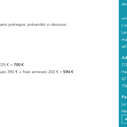
de
un
tains prérequis, présentés ci-dessous :
L'e
Le
mai
id
Ad
 225 € =
700 €
CO
ues 391 € + frais annexes 203 € =
594 €
Hal
67
75
Pa
Le 
Mer
A