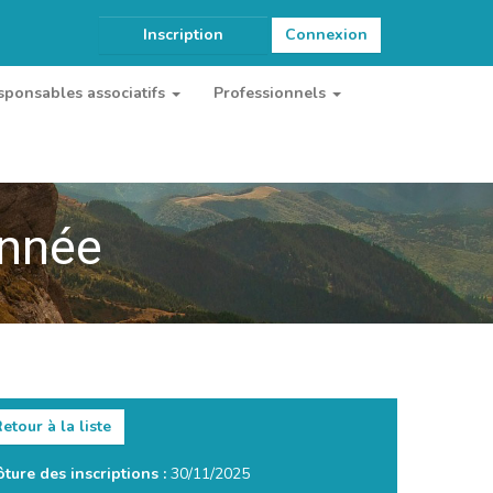
Inscription
Connexion
sponsables associatifs
Professionnels
onnée
etour à la liste
ôture des inscriptions :
30/11/2025