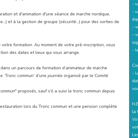
- u
- 
aration et d'animation d'une séance de marche nordique,
éq
...) et à la gestion de groupe (sécurité...) pour des sorties de
- v
- v
si
votre formation. Au moment de votre pré-inscription, vous
- 
tion des dates et lieux qui vous arrange.
Co
ge dans un parcours de formation d’animateur de marche
- 
ge ‘Tronc commun’ d’une journée organisé par le Comité
da
vo
c commun" proposés, sauf s’il a suivi le tronc commun depuis
N.B
 restauration lors du Tronc commun et une pension complète
la 
Vot
vo
Les