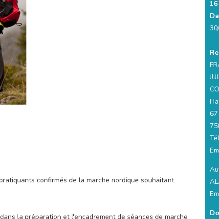
16
Da
30
Re
FR
JU
CO
Hal
67
75
Té
Em
Aut
pratiquants confirmés de la marche nordique souhaitant
AL
Em
Do
 dans la préparation et l'encadrement de séances de marche