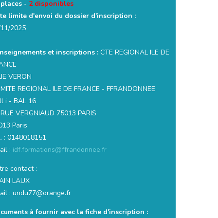
 places -
2 disponibles
te limite d'envoi du dossier d'inscription :
/11/2025
nseignements et inscriptions :
CTE REGIONAL ILE DE
ANCE
LIE VERON
MITE REGIONAL ILE DE FRANCE - FFRANDONNEE
l i - BAL 16
 RUE VERGNIAUD 75013 PARIS
013 Paris
l. : 0148018151
ail :
idf.formations@ffrandonnee.fr
re contact :
AIN LAUX
ail : undu77@orange.fr
cuments à fournir avec la fiche d'inscription :