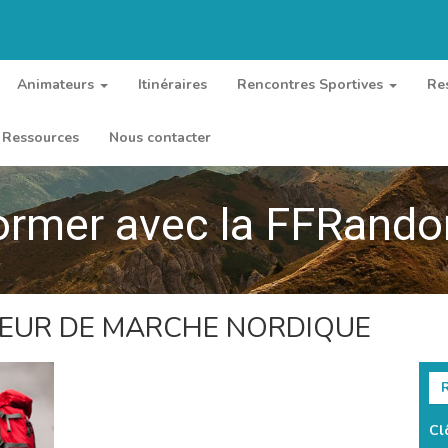
Animateurs
Itinéraires
Rencontres Sportives
Re
Ressources
Nous contacter
ormer avec la FFRand
TEUR DE MARCHE NORDIQUE
R
Cl