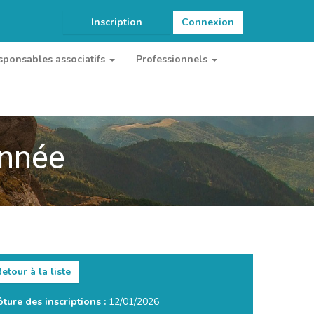
Inscription
Connexion
sponsables associatifs
Professionnels
onnée
etour à la liste
ôture des inscriptions :
12/01/2026