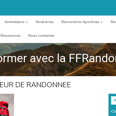
Animateurs
Itinéraires
Rencontres Sportives
Re
Ressources
Nous contacter
ormer avec la FFRand
TEUR DE RANDONNEE
R
Cl