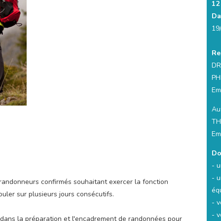
12
Da
19
Re
D
PH
Em
Aut
TH
Em
Do
- u
- 
randonneurs confirmés souhaitant exercer la fonction
éq
ler sur plusieurs jours consécutifs.
- v
- v
 dans la préparation et l'encadrement de randonnées pour