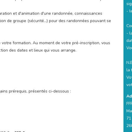
si
- 
aration et d'animation d'une randonnée, connaissances
gestion de groupe (sécurité...) pour des randonnées pouvant se
Co
- 
da
votre formation. Au moment de votre pré-inscription, vous
Vo
tion des dates et lieux qui vous arrange.
N.B
la 
Vot
vo
tains prérequis, présentés ci-dessous :
Ad
FF
Ma
71
26