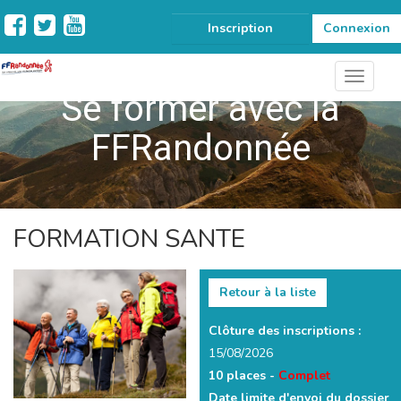
Inscription
Connexion
Se former avec la
FFRandonnée
FORMATION SANTE
Retour à la liste
Clôture des inscriptions :
15/08/2026
10 places -
Complet
Date limite d'envoi du dossier