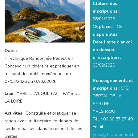
Clôture des
inscriptions :
28/01/2026
15 places -
15
disponibles
Date limite d'envoi
du dossier
Date :
d'inscription :
- Technique Randonnée Pédestre -
03/02/2026
Concevoir un itinéraire et pratiquer en
utilisant des outils numériques du
Renseignements et
07/02/2026 au 07/02/2026
inscriptions :
CTE
Lieu :
YVRE-L'EVEQUE (72) - PAYS DE
DEPTAL DE LA
LA LOIRE
SARTHE
YVES RIOU
Activités :
Construire et pratiquer sa
Tél. : 06 60 87 27 49
rando avec un itinéraire en dehors de
Email :
sentiers balisés, dans le respect de ses
yriou@ffrandonnee.fr
limites