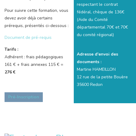
respectant le contrat
Pour suivre cette formation, vous
fédéral, chèque de 136€
devez avoir déjà certains
(Aide du Comité
prérequis, présentés ci-dessous :
départemental 70€ et 70€
du comité régional)
Document de pré-requis
Tarifs :
Adresse d'envoi des
Adhérent : frais pédagogiques
documents :
161 € + frais annexes 115 € =
Martine HAMEILLON
276 €
12 rue de la petite Bouère
35600 Redon
Pré-Inscription