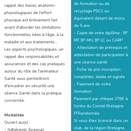
de formation ou de
rappel des bases anatomo-
recyclage PSC1 ou
physiologiques de l'effort
équivalent datant de moins
physique est brièvement fait
de 5 ans
avant d'aborder les limitations
- Copie de votre diplôme : BF
fonctionnelles liées à l'âge, à la
RP, BF MN, BF LC ou CARP
maladie et aux traitements...
- Attestation de prérequis et
Les aspects psychologiques, un
attestation de participation à
rappel des responsabilités et
une séance santé
assurances et des cas pratiques
- Fiche de pré-inscription
autour du rôle de l'animateur
complétée, datée et signée
Santé vous permettront
- Paiement de votre
d'encadrer en sécurité une
formation
séance Santé dans la pratique
Paiement par chèque 276€ à
concernée.
l’ordre du Comité Bretagne
FFRandonnée
Modalités
Si vous êtes licencié dans un
Ouvert au(x) :
club, de la région Bretagne,
- Adhérents (licence)