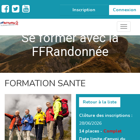
Inscription
Connexion
Se former avec la
FFRandonnée
FORMATION SANTE
Retour à la liste
Clôture des inscriptions :
28/06/2026
14 places -
Complet
Date limite d'envoi du