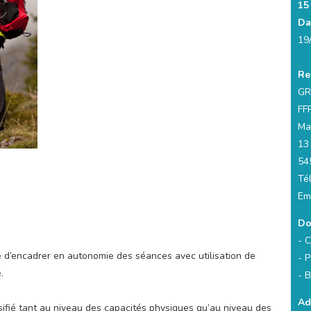
15
Da
19
Re
GR
FF
Ma
13
54
Té
Em
Do
- C
 d’encadrer en autonomie des séances avec utilisation de
- 
.
- 
Ad
rsifié tant au niveau des capacités physiques qu’au niveau des