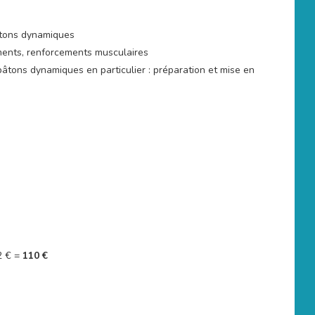
âtons dynamiques
ments, renforcements musculaires
âtons dynamiques en particulier : préparation et mise en
2 € =
110 €