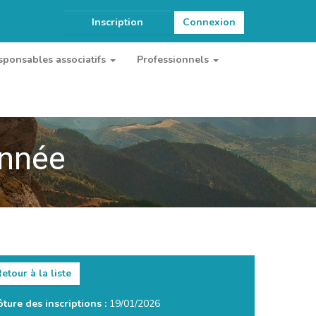
Inscription
Connexion
sponsables associatifs
Professionnels
onnée
etour à la liste
ôture des inscriptions :
19/01/2026