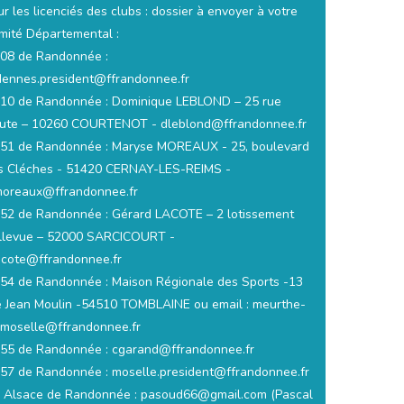
r les licenciés des clubs : dossier à envoyer à votre
mité Départemental :
08 de Randonnée :
dennes.president@ffrandonnee.fr
10 de Randonnée : Dominique LEBLOND – 25 rue
ute – 10260 COURTENOT - dleblond@ffrandonnee.fr
51 de Randonnée : Maryse MOREAUX - 25, boulevard
s Cléches - 51420 CERNAY-LES-REIMS -
oreaux@ffrandonnee.fr
52 de Randonnée : Gérard LACOTE – 2 lotissement
llevue – 52000 SARCICOURT -
acote@ffrandonnee.fr
54 de Randonnée : Maison Régionale des Sports -13
e Jean Moulin -54510 TOMBLAINE ou email : meurthe-
-moselle@ffrandonnee.fr
55 de Randonnée : cgarand@ffrandonnee.fr
57 de Randonnée : moselle.president@ffrandonnee.fr
 Alsace de Randonnée : pasoud66@gmail.com (Pascal