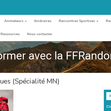
Animateurs
Itinéraires
Rencontres Sportives
Re
Ressources
Nous contacter
ormer avec la FFRand
es (Spécialité MN)
R
Cl