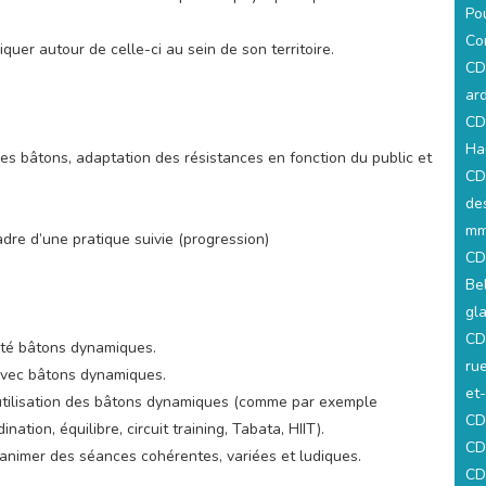
Pou
Co
quer autour de celle-ci au sein de son territoire.
CD
ar
CD
Ha
s bâtons, adaptation des résistances en fonction du public et
CD
de
mm
re d’une pratique suivie (progression)
CD
Be
gl
CD
vité bâtons dynamiques.
ru
 avec bâtons dynamiques.
et
'utilisation des bâtons dynamiques (comme par exemple
CD
ation, équilibre, circuit training, Tabata, HIIT).
CD
t animer des séances cohérentes, variées et ludiques.
CD