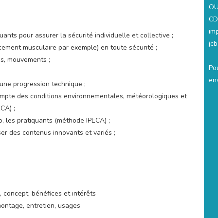
OU
CD
im
ants pour assurer la sécurité individuelle et collective ;
jc
orcement musculaire par exemple) en toute sécurité ;
tes, mouvements ;
Po
en
’une progression technique ;
ompte des conditions environnementales, météorologiques et
CA) ;
o, les pratiquants (méthode IPECA) ;
ser des contenus innovants et variés ;
, concept, bénéfices et intérêts
montage, entretien, usages