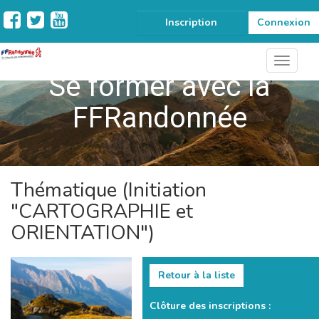
Inscription
Connexion
Se former avec la
FFRandonnée
Thématique (Initiation
"CARTOGRAPHIE et
ORIENTATION")
Retour à la liste
Clôture des inscriptions :