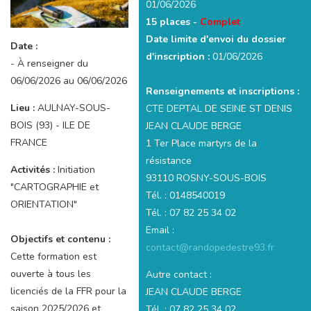
01/06/2026
15 places -
Complet
Date limite d'envoi du dossier
Date :
d'inscription :
01/06/2026
- À renseigner du
06/06/2026 au 06/06/2026
Renseignements et inscriptions :
Lieu :
AULNAY-SOUS-
CTE DEPTAL DE SEINE ST DENIS
BOIS (93) - ILE DE
JEAN CLAUDE BERGE
FRANCE
1 Ter Place martyrs de la
résistance
Activités :
Initiation
93110 ROSNY-SOUS-BOIS
"CARTOGRAPHIE et
Tél. : 0148540019
ORIENTATION"
Tél. : 07 82 25 34 02
Email :
Objectifs et contenu :
contact@randopedestre93.fr
Cette formation est
ouverte à tous les
Autre contact :
licenciés de la FFR pour la
JEAN CLAUDE BERGE
saison 2025/2026 et
Tél. : 07 82 25 34 02