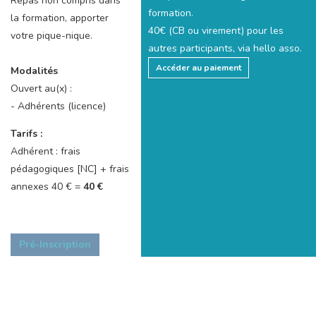
Repas non compris dans
formation.
la formation, apporter
40€ (CB ou virement) pour les
votre pique-nique.
autres participants, via hello asso.
Accéder au paiement
Modalités
Ouvert au(x) :
- Adhérents (licence)
Tarifs :
Adhérent : frais
pédagogiques [NC] + frais
annexes 40 € =
40 €
Pré-Inscription