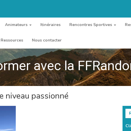
Animateurs
Itinéraires
Rencontres Sportives
Re
Ressources
Nous contacter
ormer avec la FFRand
e niveau passionné
R
Cl