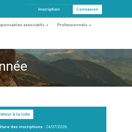
Inscription
Connexion
sponsables associatifs
Professionnels
onnée
etour à la liste
ôture des inscriptions :
24/07/2026