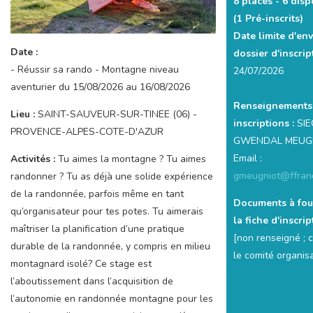
8 places -
6 disp
(1 Pré-inscrits)
Date limite d'en
Date :
dossier d'inscrip
- Réussir sa rando - Montagne niveau
24/07/2026
aventurier du 15/08/2026 au 16/08/2026
Renseignements
Lieu :
SAINT-SAUVEUR-SUR-TINEE (06) -
inscriptions :
SIE
PROVENCE-ALPES-COTE-D'AZUR
GWENDAL MEUG
Email :
Activités :
Tu aimes la montagne ? Tu aimes
gmeugniot@ffran
randonner ? Tu as déjà une solide expérience
de la randonnée, parfois même en tant
Documents à fou
qu’organisateur pour tes potes. Tu aimerais
la fiche d'inscrip
maîtriser la planification d’une pratique
[non renseigné ; 
durable de la randonnée, y compris en milieu
le comité organis
montagnard isolé? Ce stage est
l’aboutissement dans l’acquisition de
l’autonomie en randonnée montagne pour les