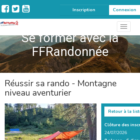
Inscription
Connexion
Se former avec la
FFRandonnée
Réussir sa rando - Montagne
niveau aventurier
Retour à la list
Clôture des inscr
24/07/2026