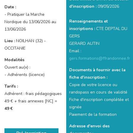
d'inscription :
09/05/2026
Date :
- Pratiquer la Marche
Renseignements et
Nordique du 13/06/2026 au
inscriptions :
CTE DEPTAL DU
13/06/2026
GERS
Lieu :
NOILHAN (32) -
GERARD AUTIN
OCCITANIE
Email :
gers.formations@ffrandonnee.fr
Modalités
Ouvert au(x) :
Documents à fournir avec la
- Adhérents (licence)
fiche d'inscription :
Copie de votre licence ou
Tarifs :
randopass en cours de validité
Adhérent : frais pédagogiques
Fiche d'inscription complétée et
49 € + frais annexes [NC] =
signée
49 €
Paiement de la formation
Adresse d'envoi des