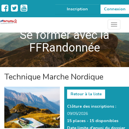
Inscription
Connexion
Se former avec la
FFRandonnée
Technique Marche Nordique
Retour à la liste
Clôture des inscriptions :
09/05/2026
15 places -
15 disponibles
Date limite d'envoi du dossier