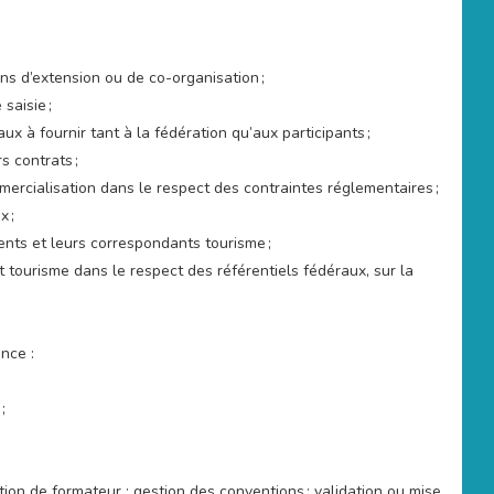
ns d’extension ou de co-organisation ;
saisie ;
x à fournir tant à la fédération qu’aux participants ;
s contrats ;
mercialisation dans le respect des contraintes réglementaires ;
x ;
ents et leurs correspondants tourisme ;
 tourisme dans le respect des référentiels fédéraux, sur la
nce :
;
tion de formateur : gestion des conventions ; validation ou mise