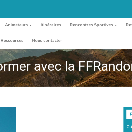
Animateurs
Itinéraires
Rencontres Sportives
Re
Ressources
Nous contacter
ormer avec la FFRand
R
Cl