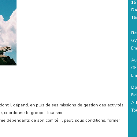
15
Da
16
Re
GW
Em
Aut
GE
Em
6
Do
Fic
At
dont il dépend, en plus de ses missions de gestion des activités
To
te, coordonne le groupe Tourisme.
isme dépendants de son comité, il peut, sous conditions, former