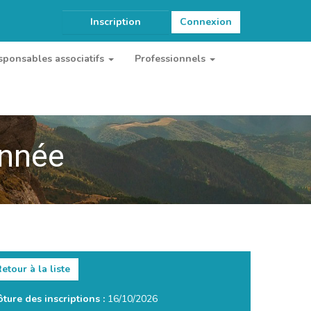
Inscription
Connexion
sponsables associatifs
Professionnels
onnée
etour à la liste
ôture des inscriptions :
16/10/2026