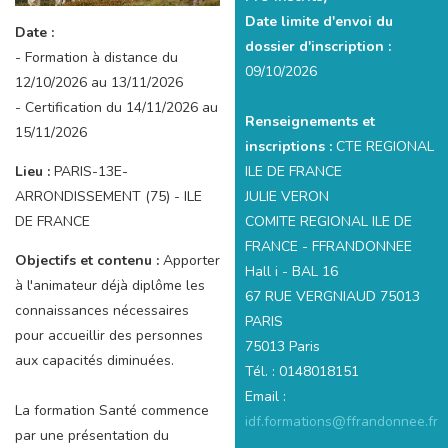
Date limite d'envoi du
Date :
dossier d'inscription :
- Formation à distance du
09/10/2026
12/10/2026 au 13/11/2026
- Certification du 14/11/2026 au
Renseignements et
15/11/2026
inscriptions :
CTE REGIONAL
ILE DE FRANCE
Lieu :
PARIS-13E-
JULIE VERON
ARRONDISSEMENT (75) - ILE
COMITE REGIONAL ILE DE
DE FRANCE
FRANCE - FFRANDONNEE
Objectifs et contenu :
Apporter
Hall i - BAL 16
à l'animateur déjà diplôme les
67 RUE VERGNIAUD 75013
connaissances nécessaires
PARIS
pour accueillir des personnes
75013 Paris
aux capacités diminuées.
Tél. : 0148018151
Email :
La formation Santé commence
idf.formations@ffrandonnee.fr
par une présentation du