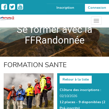
Inscription
Connexion
Se former avec la
FFRandonnée
FORMATION SANTE
Retour à la liste
Clôture des inscriptions :
02/10/2026
12 places -
9 disponibles
(2
Pré-inscrits)