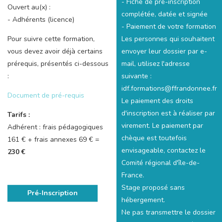
- Fiche de pré-inscription
Ouvert au(x) :
complétée, datée et signée
- Adhérents (licence)
- Paiement de votre formation
Les personnes qui souhaitent
Pour suivre cette formation,
envoyer leur dossier par e-
vous devez avoir déjà certains
mail, utilisez l'adresse
prérequis, présentés ci-dessous
suivante :
:
idf.formations@ffrandonnee.fr
Document de pré-requis
Le paiement des droits
d'inscription est à réaliser par
Tarifs :
virement. Le paiement par
Adhérent : frais pédagogiques
chèque est toutefois
161 € + frais annexes 69 € =
envisageable, contactez le
230 €
Comité régional d'île-de-
France.
Stage proposé sans
Pré-Inscription
hébergement.
Ne pas transmettre le dossier